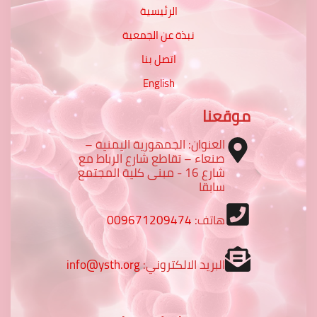
الرئيسية
نبذة عن الجمعية
اتصل بنا
English
موقعنا
العنوان: الجمهورية اليمنية –
صنعاء – تقاطع شارع الرباط مع
شارع 16 - مبنى كلية المجتمع
سابقا
هاتف:
009671209474
البريد الالكتروني:
info@ysth.org