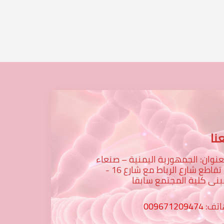
نا
عنوان: الجمهورية اليمنية – صنعاء
– تقاطع شارع الرباط مع شارع 16 -
نى كلية المجتمع سابقا
اتف:
009671209474