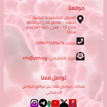
موقعنا
العنوان: الجمهورية اليمنية –
صنعاء – تقاطع شارع الرباط مع
شارع 16 - مبنى كلية المجتمع
سابقا
هاتف:
009671209474
البريد الالكتروني:
info@ysth.org
تواصل معنا
يمكنك التواصل معنا عبر مواقع التواصل
الاجتماعي