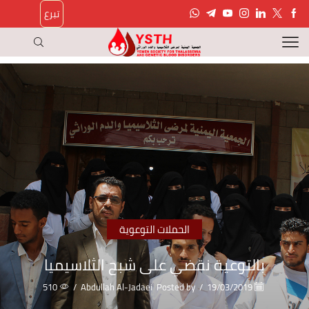
تبرع
الحملات التوعوية
بالتوعية نقضي على شبح الثلاسيميا
510
/
Abdullah Al-Jadaei
Posted by
/
19/03/2019