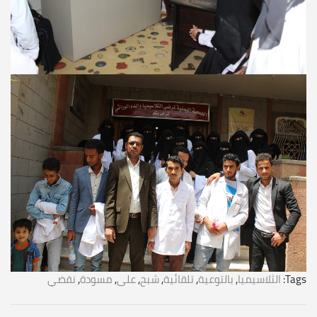
Tags:
الثلاسيميا
,
بالتوعية
,
تلقائية
,
شبح
,
على
,
مسودة
,
نقضي