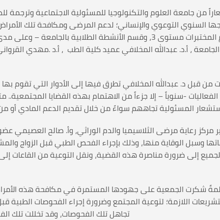
اراً من جامعة العلوم والتكنولوجيا للمسئولية الاجتماعية وترجمة 
امجها السنوي التوعوي والإنساني؛ لدعم المرضى ومكافحة تلك الأمراض 
والخطابية، وبازاراً خيرياً حيث نظم طلاب وطالبات قسم المختبرات مستوى 3، وقس
جامعة ، أ.د. عبدالله المخلافي عميد كلية الطب ، أ.د .مهدي القرواني.
ت من قبل د. عبدالله المخلافي تطرق فيها إلى الأدوار التي تقوم بها
لفعاليات -سنوياً – إلا جزءاً من الاهتمام بهذه القضايا المجتمعية..
ستشعار المسئولية تجاههم سواءً من خلال تقديم الدعم المادي أو من 
مركز رعاية مرضى الثلاسيميا والدم الوراثي، وأ. صالح العصيمي عضو
تها وسبل الوقاية منها، وذلك بإجراء الفحص الطبي قبل الزواج والمش
لجميع إلى ضرورة مناصرة هذه القضية، ونقل التوعية من القاعات إلى 
 كلمةً شكرت الجمعية على جهودها المستمرة في مكافحة هذه الأمرا
شريعات اللازمة؛ لتوعية المجتمع وضرورة إجراء الفحوصات الطبية قبل 
تجاهل تلك الفحوصات، وقد تخللت تلك الفع