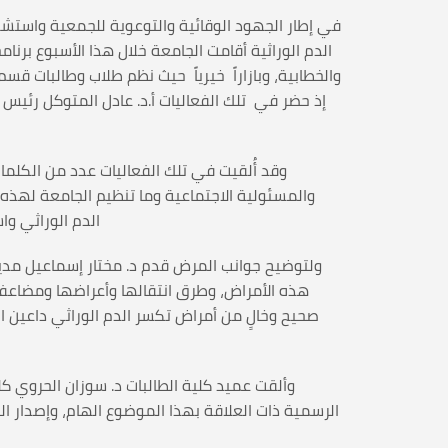
في إطار الجهود الوقائية والتوعوية للجمعية واستشع
الدم الوراثية أقامت الجامعة خلال هذا الأسبوع برن
إذ حضر في تلك الفعاليات أ.د. عادل المتوكل رئيس ال
وقد أُلقيت في تلك الفعاليات عدد من الكلما
والمسئولية الاجتماعية وما تنظيم الجامعة لهذه ا
الدم الوراثي وا
ولتوضيح جوانب المرض قدم د. مختار إسماعيل مدير 
هذه الأمراض، وطرق انتقالها وأعراضها ومضاعفا
صحيح وخالٍ من أمراض تكسر الدم الوراثي داعين ا
وألقت عميد كلية الطالبات د. سوزان الحروي
الرسمية ذات العلاقة بهذا الموضوع الهام، وإصدار الت