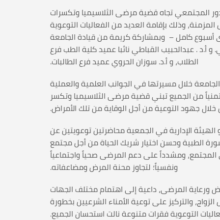
للدور المجتمعي تجاه قضية مرضى الثلاسيميا وتكسرات
المزمنة، وذلك بإقامة العديد من الفعاليات التوعوية
م الأنشطة الطلابية بالجامعة – وعلى مدى أسبوع كامل – وبمشاركة كريمة من قيادة الجامعة
 و أ.د . عبدالحبيب القباطي نائبا عميد كلية الطب فرع
الطلاب، و أ.د. سوزان الحروي عميد فرع الطالبات.
 الجامعة خلال مسيرتها في الجوانب العلمية والعملية
 متمنياً من الجميع تبني قضية مرضى الثلاسيميا وتكسر
خلال جهود التوعية من أجل الوقاية من تلك الأمراض.
 الهيئة الإدارية في الجمعية محاضرتين توعويتين عن
ورة الطبية وحسن اختيار شريك الحياة من أجل مجتمع
المجتمع، ومشدداً على دعم المرضى صحياً واجتماعياً
ونفسياً؛ لتجاوز محنة المرض ومضاعفاته.
ض ورعاية المرضى، داعية إلى اهتمام مختلف الجهات
الزواج، والتركيز على توعية الأمناء الشرعيين بخطورة
اليات التوعوية فقرات متنوعة نالت استحسان الجميع.