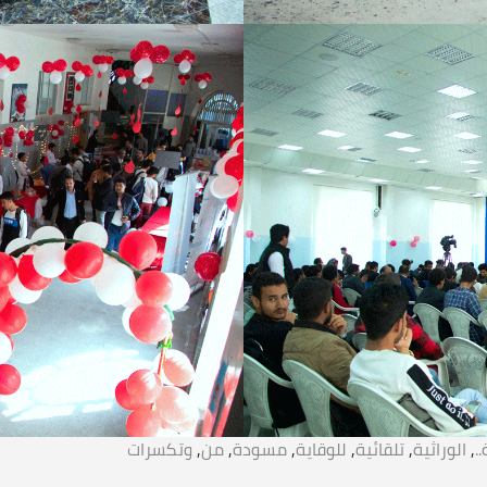
.
,
الوراثية
,
تلقائية
,
للوقاية
,
مسودة
,
من
,
وتكسرات