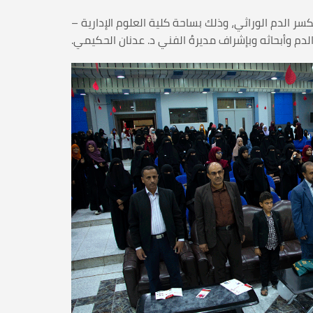
ة تبرع بالدم لصالح مرضى الثلاسيميا وتكسر الدم الوراثي، وذلك بساحة كلية العلوم الإدارية –
لدم وأبحاثه وبإشراف مديرهُ الفني د. عدنان الحكيمي.