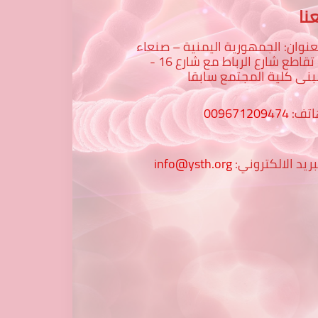
نا
عنوان: الجمهورية اليمنية – صنعاء
– تقاطع شارع الرباط مع شارع 16 -
نى كلية المجتمع سابقا
اتف:
009671209474
بريد الالكتروني:
info@ysth.org