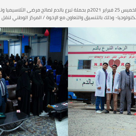
هذا وقد اُختتم الأسبوع التوعوي الإنساني يومنا هذا الخميس 25 فبراير 2021م بحمل
كنولوجيا- وذلك بالتنسيق والتعاون مع الإخوة / المركز الوطني لنقل ا