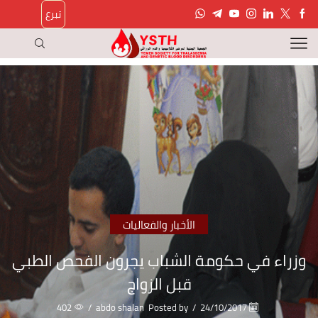
تبرع
الأخبار والفعاليات
وزراء في حكومة الشباب يجرون الفحص الطبي
قبل الزواج
402
/
abdo shalan
Posted by
/
24/10/2017