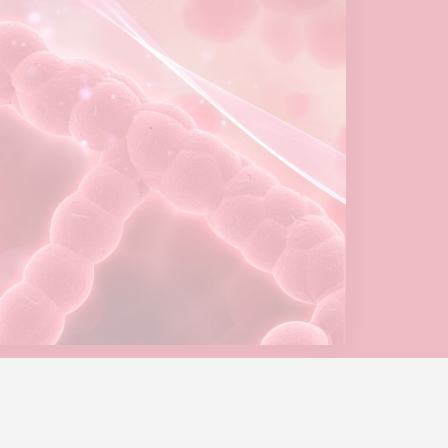
potentialtop
- Power PT Co.
© Created by