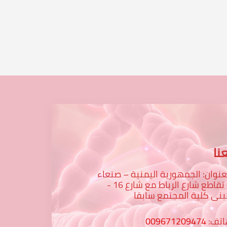
...
نا
عنوان: الجمهورية اليمنية – صنعاء
– تقاطع شارع الرباط مع شارع 16 -
نى كلية المجتمع سابقا
اتف:
009671209474