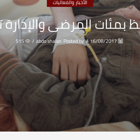
الأخبار والفعاليات
تظ بمئات المرضى والإدارة
515
/
abdo shalan
Posted by
/
16/08/2017