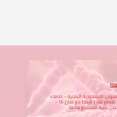
...
نا
عنوان: الجمهورية اليمنية – صنعاء
– تقاطع شارع الرباط مع شارع 16 -
نى كلية المجتمع سابقا