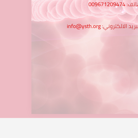
اتف:
009671209474
بريد الالكتروني:
info@ysth.org