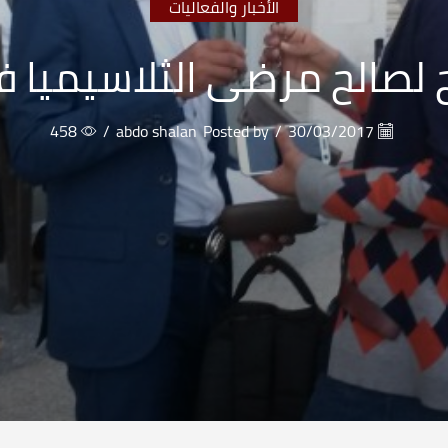
الأخبار والفعاليات
 لصالح مرضى الثلاسيميا ف
458
/
abdo shalan
Posted by
/
30/03/2017