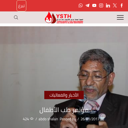
تبرع
الأخبار والفعاليات
مؤتمر طب الأطفال
424
/
abdo shalan
Posted by
/
26/01/2017