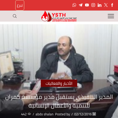
تبرع
الأخبار والفعاليات
المدير التنفيذي يستقبل مدير مؤسسة كمران
للتنمية والأعمال الإنسانية
442
/
abdo shalan
Posted by
/
02/12/2016