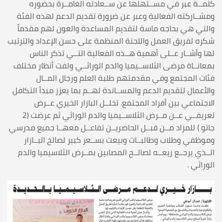
كلمــة عبر في مســتهلها عن ســعادته الغامــرة بحضوره
ومشــاركته الفعالية وعبر عن ضرورة تقديم الدعم لهذه الفئة
والتي هي بحاجه ماسة لتقديم المساعدة والعون لهم مقدماً
شكره لفريق العمل واللجنة المنظمة على حسن الإعداد والترتيب
لها وأشــار عــلى أهمية هــذه الفعالية التــي تذكر الناس
بمعانــاة مرضى الثلاســيميا والدم الوراثــي ولفت أنظار مختلف
فئات المجتمع وفي مقدمتهم طلبة العلم ورجال المــال
والأعمال لتقديم الدعم والمســاندة لهــم بما يعزز مبدأ التكافل
الاجتماعي بين أفراد المجتمع. تخلــل البازار الخيري عــرض
تعريفــي عــن مــرض الثلاســيميا والدم الوراثي ثم عرضت (2
جاتو ) للمزاد مــن قبــل الحاضريــن تفاعــل معهــا جميع مدرسي
وموظفي وطلاب وطالبــات وبيعت بســعر كبير لصالح البــازار
الــذي يرجــع ريعــه لصالــح المصابين بمــرض الثلاسيميا والدم
الوراثي .