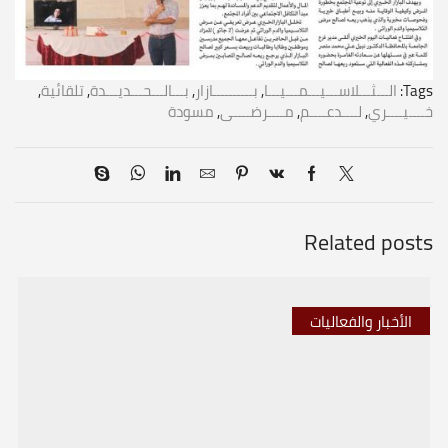
Tags:
الـــثـــلاســـيـــمـــيـــا
,
بــــــــــازار
,
بـــالـــحـــديـــدة
,
تلقائية
,
خــــيــــري
,
لــــدعــــم
,
مــــرضــــى
,
مسودة
Related posts
الأخبار والفعاليات