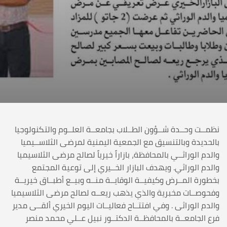
نظمــت وحــدة شــؤون الطــلاب بجامعــة العلــوم والتكنولوجيا
بالحديدة وبالتنسيق مع الجمعية اليمنية لمرضى الثلاســيميا
والدم الوراثــي بالمحافظة، بازاراً خيرياً لصالح مرضى الثلاسيميا
والدم الوراثي. ويهدف البازار الخــيري إلى توعية المجتمع
بخطورة المــرض وكيفيــة الوقايــة منــه وبيــع أطبــاق خيريــة
وفحوصــات مخبرية والذي يذهب ريعــه لصالح مرضى الثلاسيميا
والدم الوراثى . وفي افتتــاح فعاليــات اليوم الخيري ألقــى مدير
فرع الجامعــة بالمحافظــة الدكتــور نبيل عــلي محمد منصر