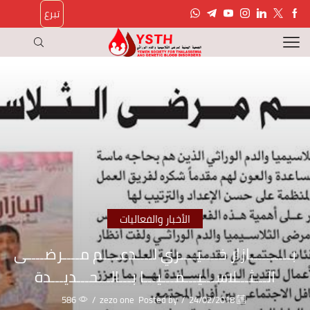
تبرع
الأخبار والفعاليات
بــــــــــازار خــــيــــري لــــدعــــم مــــرضــــى
الـــثـــلاســـيـــمـــيـــا بـــالـــحـــديـــدة
586
/
zezo one
Posted by
/
24/02/2018