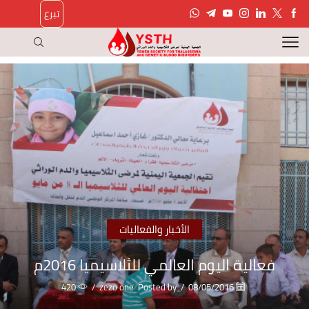
تبرع
الأخبار والفعاليات
فعالية اليوم العالمي للثلاسيميا 2016م
420
/
zezo one
Posted by
/
08/05/2016