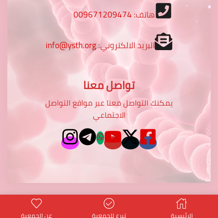
هاتف:
009671209474
البريد الالكتروني:
info@ysth.org
تواصل معنا
يمكنك التواصل معنا عبر مواقع التواصل
الاجتماعي
الرئيسية
تبرع للجمعية
عن الجمعية