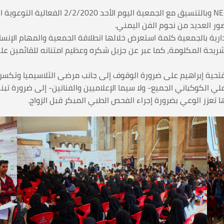
أقامت جامعة الحكمة بالتعاون مع مبادرة D INDEED
ور العديد من نجوم الفن اليمني.
دارية بالجمعية كلمة استعرض خلالها انطلاقة الجمعية والمهام الإنس
شريحة المكلومة، كما عبر عن جزيل شكره وعظيم امتنانه للقائمين على 
فتحية إبراهيم على ضرورة الوقوف إلى جانب مرضى الثلاسيميا وتكسرا
 علي الكوكباني الجميع- ولا سيما الإعلاميين والفنانين- إلى ضرورة تب
 تعزز الوعي بضرورة إجراء الفحص الطبي المبكر قبل الزواج.