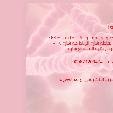
نا
عنوان: الجمهورية اليمنية – صنعاء
– تقاطع شارع الرباط مع شارع 16 -
نى كلية المجتمع سابقا
اتف:
009671209474
بريد الالكتروني:
info@ysth.org