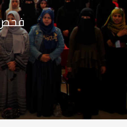
فحص م