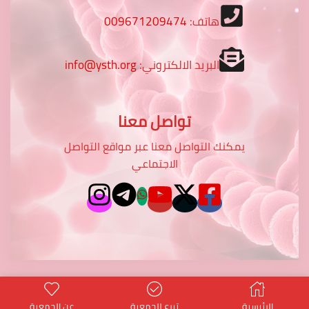
هاتف:
009671209474
البريد الالكتروني:
info@ysth.org
تواصل معنا
يمكنك التواصل معنا عبر مواقع التواصل
الاجتماعي
الرئيسية
تبرع للجمعية
عن الجمعية