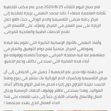
قام صباح اليوم الثلاثاء 2020/8/25 مدير عام مكتب التخطيط
بأمانة العاصمة صنعاء أ. خالد محمد النهمي، بزيارة تفقدية إلى
مركز رعاية مرضى الثلاسيميا والدم الوراثي، حيث اطّلع خلال
الزيارة على سير العمل في المركز، وتعرَّف على الأقسام التي
تقدم الخدمات الطبية والعلاجية للمرضى.
وأشاد النهمي بالأدوار الإنسانية الكبيرة التي تقوم بها قيادة
وموظفي المركز، متمنياً لهم دوام التوفيق والنجاح في
مهامهم لما فيه مصلحة المرضى، موضحاً تضامنه ووقوفه مع
أبناء هذه القضية التي تستدعي تكاتف ودعم الجميع.
من جهته نوّه مدير عام الجمعية أ. جميل علي الخياطي إلى أن
مرض الثلاسيميا وتكسرات الدم الوراثية بات ينتشر في ربوع وطننا
الحبيب؛ نتيجة للتزاوج دون إجراء فحص ما قبل الزواج وتكاثر أعداد
المواليد، وهذا يستدعي تظافر ووقوف الجهات الرسمية ورجال
المال والأعمال وأصحاب الأيادي جنباً إلى جنب للقضاء على هذا
الداء العضال الذي يهدد مجتمعنا..!