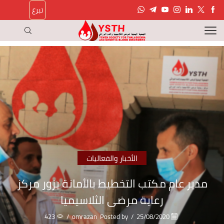
تبرع
الأخبار والفعاليات
مدير عام مكتب التخطيط بالأمانة يزور مركز
رعاية مرضى الثلاسيميا
423
/
omrazan
Posted by
/
25/08/2020