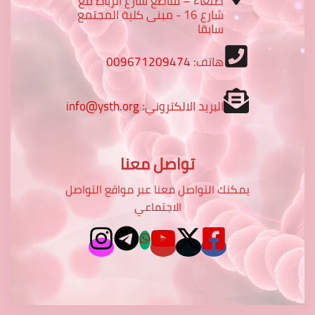
صنعاء – تقاطع شارع الرباط مع
شارع 16 - مبنى كلية المجتمع
سابقا
هاتف:
009671209474
البريد الالكتروني:
info@ysth.org
تواصل معنا
يمكنك التواصل معنا عبر مواقع التواصل
الاجتماعي