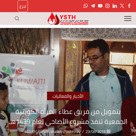
تبرع
الأخبار والفعاليات
بتمويل من فريق عطاء المرأة الكويتية
الجمعية تنفذ مشروع الأضاحي لعام 1439هـ
433
/
abdo shalan
Posted by
/
23/08/2018