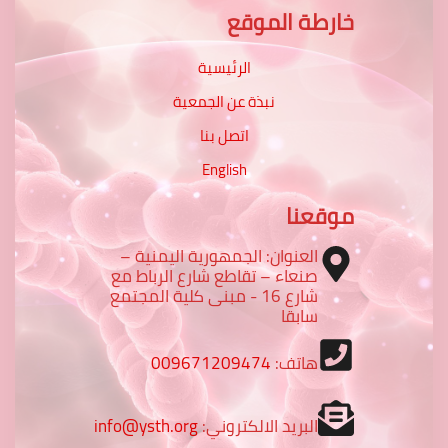
خارطة الموقع
الرئيسية
نبذة عن الجمعية
اتصل بنا
English
موقعنا
العنوان: الجمهورية اليمنية –
صنعاء – تقاطع شارع الرباط مع
شارع 16 - مبنى كلية المجتمع
سابقا
هاتف:
009671209474
البريد الالكتروني:
info@ysth.org