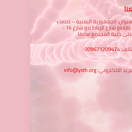
نا
عنوان: الجمهورية اليمنية – صنعاء
– تقاطع شارع الرباط مع شارع 16 -
نى كلية المجتمع سابقا
اتف:
009671209474
بريد الالكتروني:
info@ysth.org