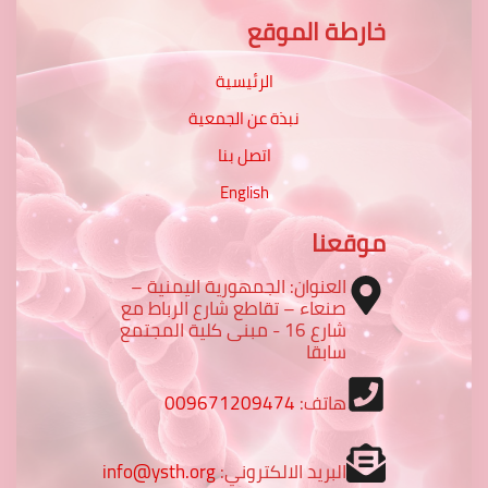
خارطة الموقع
الرئيسية
نبذة عن الجمعية
اتصل بنا
English
موقعنا
العنوان: الجمهورية اليمنية –
صنعاء – تقاطع شارع الرباط مع
شارع 16 - مبنى كلية المجتمع
سابقا
هاتف:
009671209474
البريد الالكتروني:
info@ysth.org