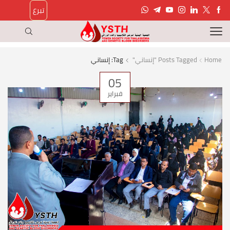
تبرع
Home
Posts Tagged "إنساني"
Tag: إنساني
05
فبراير