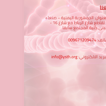
نا
عنوان: الجمهورية اليمنية – صنعاء
– تقاطع شارع الرباط مع شارع 16 -
نى كلية المجتمع سابقا
اتف:
009671209474
بريد الالكتروني:
info@ysth.org