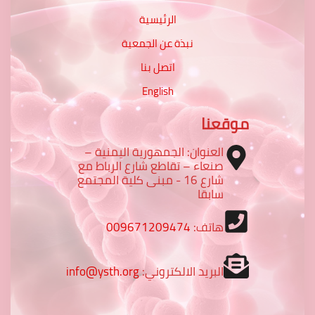
الرئيسية
نبذة عن الجمعية
اتصل بنا
English
موقعنا
العنوان: الجمهورية اليمنية –
صنعاء – تقاطع شارع الرباط مع
شارع 16 - مبنى كلية المجتمع
سابقا
هاتف:
009671209474
البريد الالكتروني:
info@ysth.org