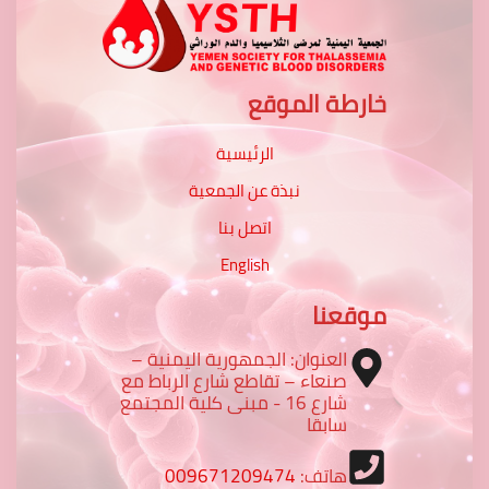
خارطة الموقع
الرئيسية
نبذة عن الجمعية
اتصل بنا
English
موقعنا
العنوان: الجمهورية اليمنية –
صنعاء – تقاطع شارع الرباط مع
شارع 16 - مبنى كلية المجتمع
سابقا
هاتف:
009671209474