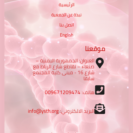
الرئيسية
نبذة عن الجمعية
اتصل بنا
English
موقعنا
العنوان: الجمهورية اليمنية –
صنعاء – تقاطع شارع الرباط مع
شارع 16 - مبنى كلية المجتمع
سابقا
هاتف:
009671209474
البريد الالكتروني:
info@ysth.org