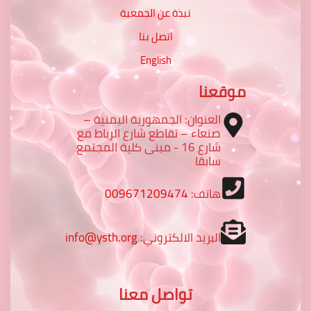
نبذة عن الجمعية
اتصل بنا
English
موقعنا
العنوان: الجمهورية اليمنية –
صنعاء – تقاطع شارع الرباط مع
شارع 16 - مبنى كلية المجتمع
سابقا
هاتف:
009671209474
البريد الالكتروني:
info@ysth.org
تواصل معنا