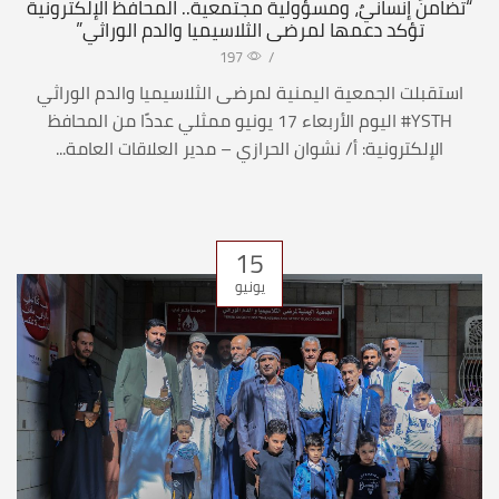
“تضامنٌ إنسانيٌ، ومسؤولية مجتمعية.. المحافظ الإلكترونية
تؤكد دعمها لمرضى الثلاسيميا والدم الوراثي”
197
/
استقبلت الجمعية اليمنية لمرضى الثلاسيميا والدم الوراثي
YSTH# اليوم الأربعاء 17 يونيو ممثلي عددًا من المحافظ
الإلكترونية: أ/ نشوان الحرازي – مدير العلاقات العامة...
15
يونيو