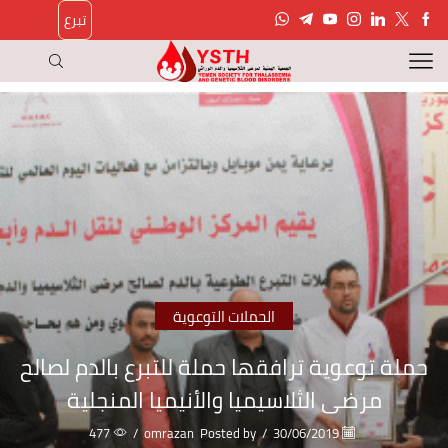
تبرع
الحملات التوعوية
حملة توعوية ترافقها حملة للتبرع بالدم لصالح
مرضى الثلاسيميا والأنيميا المنجلية
477
/
omrazan
Posted by
/
30/06/2019