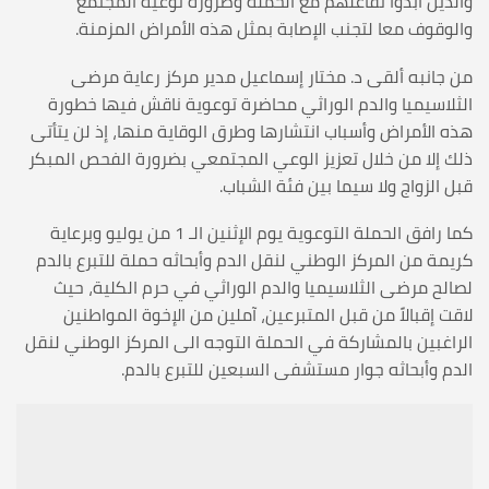
والذين أبدوا تفاعلهم مع الحملة وضرورة توعية المجتمع
والوقوف معا لتجنب الإصابة بمثل هذه الأمراض المزمنة.
من جانبه ألقى د. مختار إسماعيل مدير مركز رعاية مرضى
الثلاسيميا والدم الوراثي محاضرة توعوية ناقش فيها خطورة
هذه الأمراض وأسباب انتشارها وطرق الوقاية منها، إذ لن يتأتى
ذلك إلا من خلال تعزيز الوعي المجتمعي بضرورة الفحص المبكر
قبل الزواج ولا سيما بين فئة الشباب.
كما رافق الحملة التوعوية يوم الإثنين الـ 1 من يوليو وبرعاية
كريمة من المركز الوطني لنقل الدم وأبحاثه حملة للتبرع بالدم
لصالح مرضى الثلاسيميا والدم الوراثي في حرم الكلية، حيث
لاقت إقبالاً من قبل المتبرعين، آملين من الإخوة المواطنين
الراغبين بالمشاركة في الحملة التوجه الى المركز الوطني لنقل
الدم وأبحاثه جوار مستشفى السبعين للتبرع بالدم.