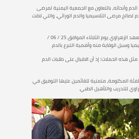
ية المركز الوطني لنقل الدم وأبحاثه، بالتعاون مع الجمعية اليمنية لمرضى
للتدريب والتأهيل الطبي، دُشنت اليوم الخميس 27 / 06 / 2019م حملة التبرع بالدم لصالح مرضى الثلاسيميا والدم الوراثي، والتي لاقت
تأتي حملة التبرع بالدم عقب حملة التوعية التي نفذتها الجمعية اليمنية لمرضى الثلاسيميا والدم الوراثي لطلاب وطالبات معهد الزهراوي يوم الثلاثاء الموافق 25 / 06 /
ثل هذه الحملات؛ إذ أن الاقبال على طلبات الدم
فئة المكلومة، متمنية للقائمين عليها التوفيق في
وي للتدريب والتأهيل الطبي.