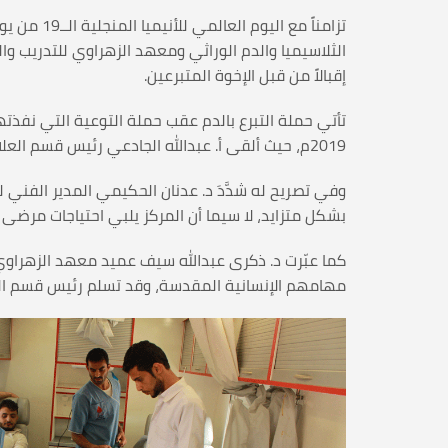
تزامناً م
إقبالاً من قبل الإخوة المتبرعين.
2019م، حيث ألقى أ. عبدالله الجادعي رئيس قسم العلاقات العامة والإعلام بالجمعية محاضرة توعوية عن مخاطر مرض الثلاسيميا وسبل الوقاية منه وأهمية التبرع بالدم.
وفي تصريح له شدَّدَ د. عدنان الحكيمي المدير الفني 
بشكل متزايد، لا سيما أن المركز يلبي احتياجات مرضى ا
كما عبّرت د. ذكرى عبدالله سيف عميد معهد الزهراو
مهامهم الإنسانية المقدسة، وقد تسلم رئيس قسم العل