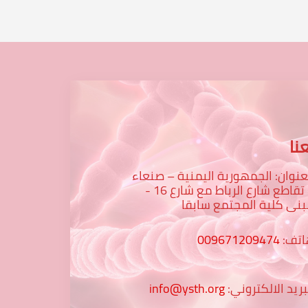
نا
عنوان: الجمهورية اليمنية – صنعاء
– تقاطع شارع الرباط مع شارع 16 -
نى كلية المجتمع سابقا
اتف:
009671209474
بريد الالكتروني:
info@ysth.org