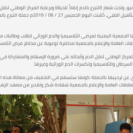
ع اليوم العالمي للأنيميا المنجلية الــ19 من يونيو، وتحت شعار (التبرع بالدم إنقاذٌ للحياة) وبرعا
الثلاسيميا والدم الوراثي ومعهد الزهراوي 
للمركز الوطني لنقل الدم وأبحاثه على ضرورة الإسهام والمشاركة في م
لسرطان والثلاسيميا وتكسرات الدم الوراثية وغيرها.
ي عن ترحيبها بالحملة؛ كونها ستسهم في التخفيف من معاناة هذه ال
اقات العامة والإعلام بالجمعية شهادة شكر وتقدير من معهد الزهرا