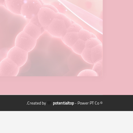
potentialtop
- Power PT Co.
© Created by