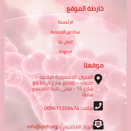
خارطة الموقع
الرئيسية
نبذة عن الجمعية
اتصل بنا
English
موقعنا
العنوان: الجمهورية اليمنية –
صنعاء – تقاطع شارع الرباط مع
شارع 16 - مبنى كلية المجتمع
سابقا
هاتف:
009671209474
البريد الالكتروني:
info@ysth.org