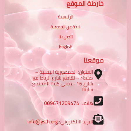
خارطة الموقع
الرئيسية
نبذة عن الجمعية
اتصل بنا
English
موقعنا
العنوان: الجمهورية اليمنية –
صنعاء – تقاطع شارع الرباط مع
شارع 16 - مبنى كلية المجتمع
سابقا
هاتف:
009671209474
البريد الالكتروني:
info@ysth.org