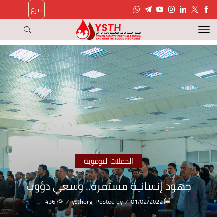
تبرع
الحملات التوعوية
جهود إنسانية مستمرة.. وسعي دؤوب
436
/
ysthorg
Posted by
/
01/02/2022