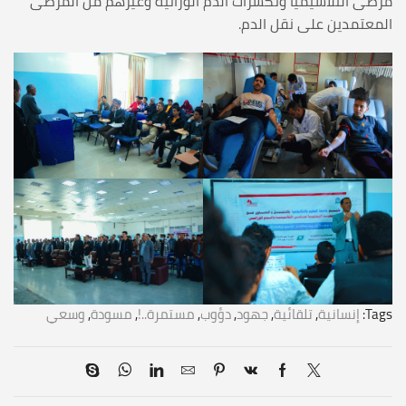
مرضى الثلاسيميا وتكسرات الدم الوراثية وغيرهم من المرضى
المعتمدين على نقل الدم.
Tags:
إنسانية
,
تلقائية
,
جهود
,
دؤوب
,
مستمرة..!
,
مسودة
,
وسعي