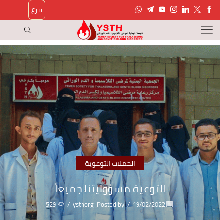
تبرع
الحملات التوعوية
التوعية مسؤوليتنا جميعاً
529
/
ysthorg
Posted by
/
19/02/2022