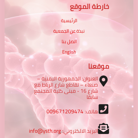
خارطة الموقع
الرئيسية
نبذة عن الجمعية
اتصل بنا
English
موقعنا
العنوان: الجمهورية اليمنية –
صنعاء – تقاطع شارع الرباط مع
شارع 16 - مبنى كلية المجتمع
سابقا
هاتف:
009671209474
البريد الالكتروني:
info@ysth.org