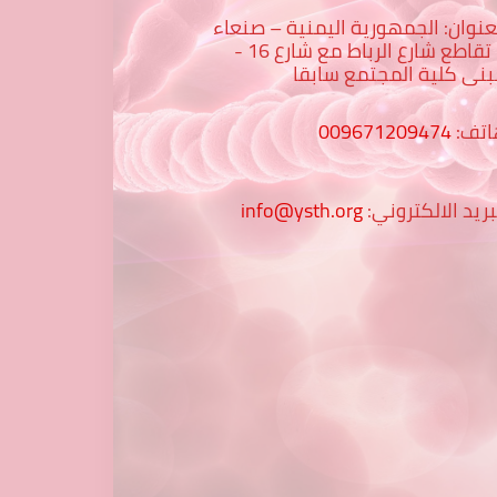
عنوان: الجمهورية اليمنية – صنعاء
– تقاطع شارع الرباط مع شارع 16 -
نى كلية المجتمع سابقا
اتف:
009671209474
بريد الالكتروني:
info@ysth.org