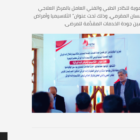
اسيميا والدم الوراثي الخميس 30 رجب 1443هـ/ الموافق 3 مارس 2022م محاضرة توعوية للكادر الطبي والفني العامل بالمركز العلاجي
مسان المقرمي، وذلك تحت عنوان” الثلاسيميا وأمراض
حسين جودة الخدمات المقدَّمة للمرضى.