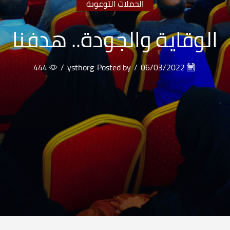
الحملات التوعوية
الوقاية والجودة.. هدفنا
444
/
ysthorg
Posted by
/
06/03/2022