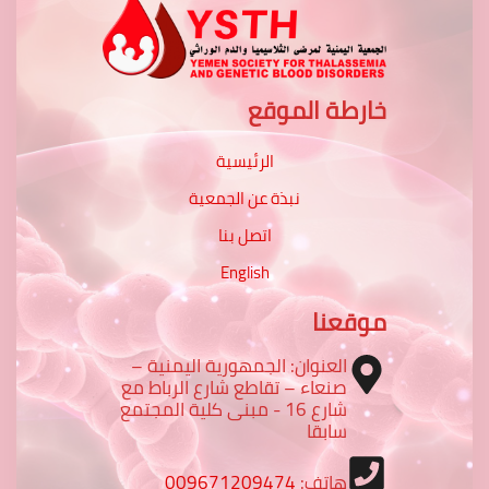
خارطة الموقع
الرئيسية
نبذة عن الجمعية
اتصل بنا
English
موقعنا
العنوان: الجمهورية اليمنية –
صنعاء – تقاطع شارع الرباط مع
شارع 16 - مبنى كلية المجتمع
سابقا
هاتف:
009671209474