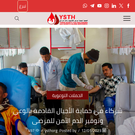
تبرع
الحملات التوعوية
شركاء في حماية الأجيال القادمة بالوعي
وتوفير الدم الآمن للمرضى
497
/
ysthorg
Posted by
/
12/01/2023