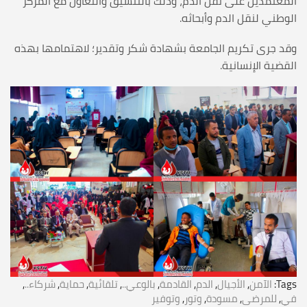
المعتمدين على نقل الدم، وذلك بالتنسيق والتعاون مع المركز
الوطني لنقل الدم وأبحاثه.
وقد جرى تكريم الجامعة بشهادة شكر وتقدير؛ لاهتمامها بهذه
القضية الإنسانية.
Tags:
الآمن
,
الأجيال
,
الدم
,
القادمة
,
بالوعي..
,
تلقائية
,
حماية
,
شركاء..
,
في
,
للمرضى
,
مسودة
,
وتور
,
وتوفير