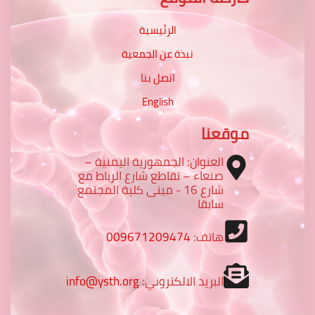
الرئيسية
نبذة عن الجمعية
اتصل بنا
English
موقعنا
العنوان: الجمهورية اليمنية –
صنعاء – تقاطع شارع الرباط مع
شارع 16 - مبنى كلية المجتمع
سابقا
هاتف:
009671209474
البريد الالكتروني:
info@ysth.org