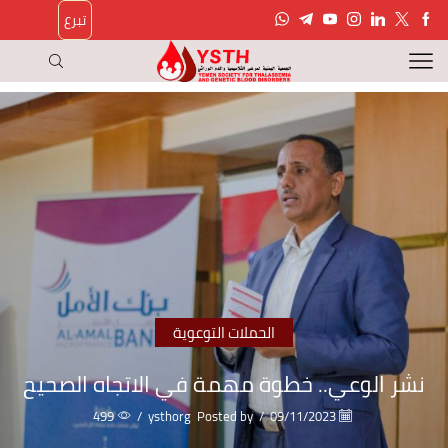
تبرع
الحملات التوعوية
نشر الوعي.. خطوة مهمة في الاتجاه الصحيح
499
/
ysthorg
Posted by
/
09/11/2023