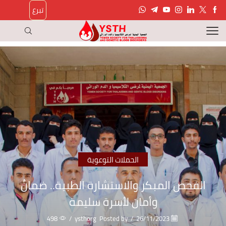
تبرع
الحملات التوعوية
الفحص المبكر والاستشارة الطبية.. ضمانُ
وأمان لأسرة سليمة
498
/
ysthorg
Posted by
/
26/11/2023