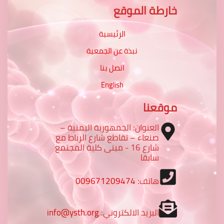
خارطة الموقع
الرئيسية
نبذة عن الجمعية
اتصل بنا
English
موقعنا
العنوان: الجمهورية اليمنية –
صنعاء – تقاطع شارع الرباط مع
شارع 16 - مبنى كلية المجتمع
سابقا
هاتف:
009671209474
البريد الالكتروني:
info@ysth.org