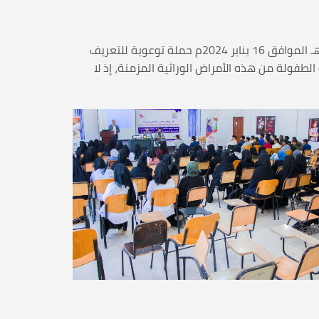
أقامت الجامعة اليمنية بالتنسيق والتعاون مع الجمعية اليمنية لمرضى الثلاسيميا والدم الوراثي اليوم الثلاثاء 5 رجب 1445هـ الموافق 16 يناير 2024م حملة توعوية للتعريف
طفولة من هذه الأمراض الوراثية المزمنة، إذ لا