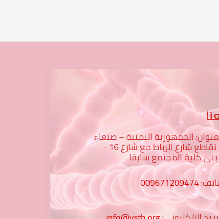
نا
عنوان: الجمهورية اليمنية – صنعاء
– تقاطع شارع الرباط مع شارع 16 -
نى كلية المجتمع سابقا
اتف:
009671209474
بريد الالكتروني:
info@ysth.org