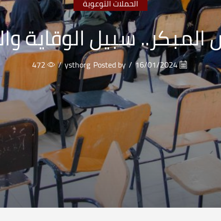
الحملات التوعوية
المبكر.. سبيل الوقاية وا
472
/
ysthorg
Posted by
/
16/01/2024