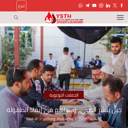
تبرع
الحملات التوعوية
جيلٌ ينشر الوعي.. ويساهم في إنقاذ الطفولة
1046
/
ysthorg
Posted by
/
25/02/2024