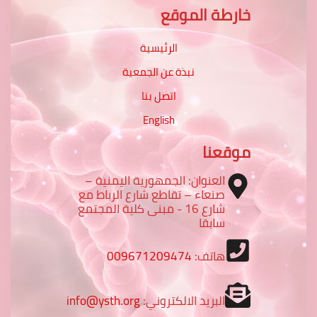
خارطة الموقع
الرئيسية
نبذة عن الجمعية
اتصل بنا
English
موقعنا
العنوان: الجمهورية اليمنية –
صنعاء – تقاطع شارع الرباط مع
شارع 16 - مبنى كلية المجتمع
سابقا
هاتف:
009671209474
البريد الالكتروني:
info@ysth.org