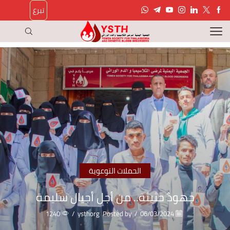
تبرع
الحملات التوعوية
جهودٌ حثيثة.. من أجل أجيال سليمة
1240
/
ysthorg
Posted by
/
06/03/2024