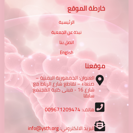
خارطة الموقع
الرئيسية
نبذة عن الجمعية
اتصل بنا
English
موقعنا
العنوان: الجمهورية اليمنية –
صنعاء – تقاطع شارع الرباط مع
شارع 16 - مبنى كلية المجتمع
سابقا
هاتف:
009671209474
البريد الالكتروني:
info@ysth.org