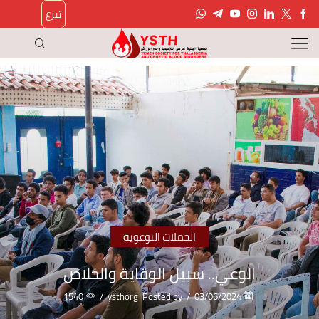
تبرع
الحملات التوعوية
الوعي.. سبيل الوقاية والخلاص
1540
/
ysthorg
Posted by
/
03/06/2024