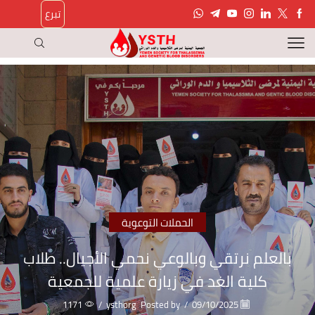
تبرع
الحملات التوعوية
بالعلم نرتقي وبالوعي نحمي الأجيال.. طلاب
كلية الغد في زيارة علمية للجمعية
1171
/
ysthorg
Posted by
/
09/10/2025