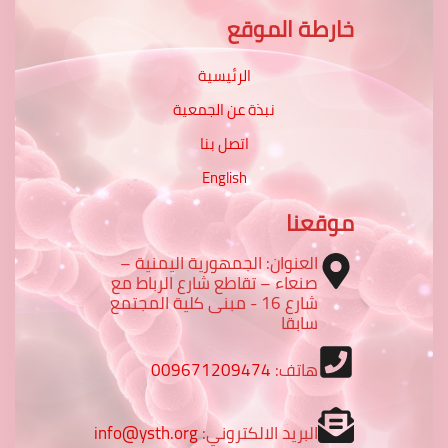
خارطة الموقع
الرئيسية
نبذة عن الجمعية
اتصل بنا
English
موقعنا
العنوان: الجمهورية اليمنية –
صنعاء – تقاطع شارع الرباط مع
شارع 16 - مبنى كلية المجتمع
سابقا
هاتف:
009671209474
البريد الالكتروني:
info@ysth.org