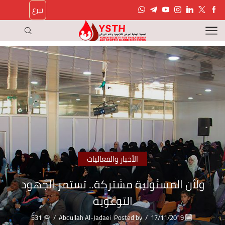
تبرع
الأخبار والفعاليات
ولأن المسئولية مشتركة.. تستمر الجهود
التوعوية
531
/
Abdullah Al-Jadaei
Posted by
/
17/11/2019