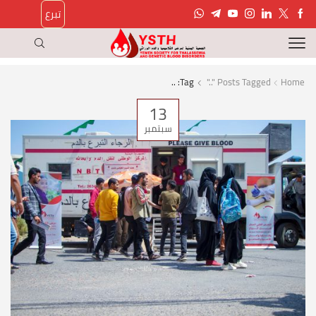
تبرع
Tag: ..
Posts Tagged ".."
Home
13
سبتمبر