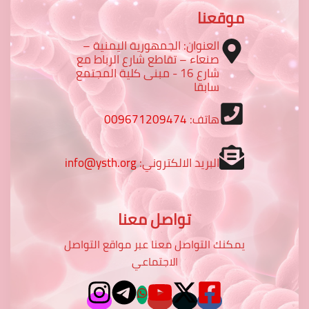
موقعنا
العنوان: الجمهورية اليمنية –
صنعاء – تقاطع شارع الرباط مع
شارع 16 - مبنى كلية المجتمع
سابقا
هاتف:
009671209474
البريد الالكتروني:
info@ysth.org
تواصل معنا
يمكنك التواصل معنا عبر مواقع التواصل
الاجتماعي