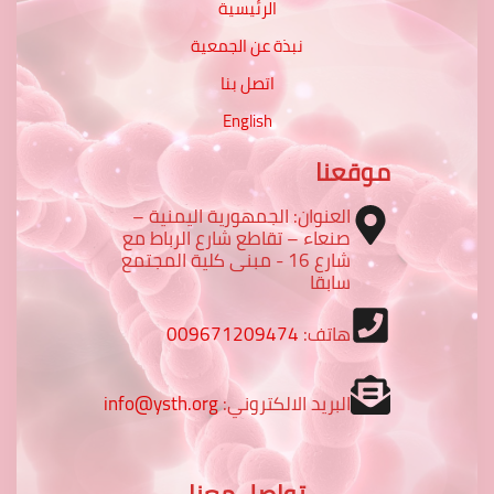
الرئيسية
نبذة عن الجمعية
اتصل بنا
English
موقعنا
العنوان: الجمهورية اليمنية –
صنعاء – تقاطع شارع الرباط مع
شارع 16 - مبنى كلية المجتمع
سابقا
هاتف:
009671209474
البريد الالكتروني:
info@ysth.org
تواصل معنا