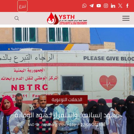
تبرع
الحملات التوعوية
جهود إنسانية.. واستمرار جهود الوقاية
440
/
ysthorg
Posted by
/
22/01/2023