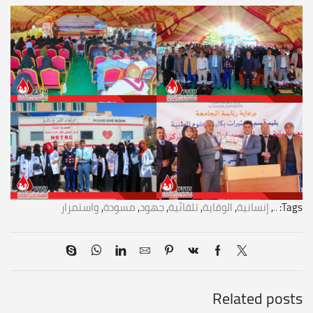
Tags:
..
,
إنسانية
,
الوقاية
,
تلقائية
,
جهود
,
مسودة
,
واستمرار
Related posts