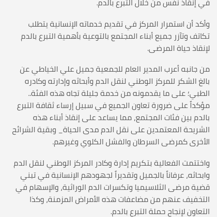
في إنقاذ نفس من خلال التبرع بالدم.
وأكد أن استمرار المركز في تقديم خدماته الإنسانية يتطلب
تكاتف وتآزر جميع أبناء المجتمع بالتوعية بأهمية التبرع بالدم
لإنقاذ حياة المرضى.
من جانبه أعرب المدير العام للجمعية جميل علي الخياطي عن
بالغ الشكر للمركز الوطني لنقل الدم وأبحاثه وإدارته وكادره
الطبي؛ على ما يقدمونه من خدمة جليلة تجاه هذه الفئة..
مؤكداً على ضرورة تعاون الجميع في سبيل إرساء ثقافة التبرع
بالدم بين فئات المجتمع، مما يساعد على إنقاذ أبناء هذه
الشريحة المعتمدين على نقل الدم مدى الحياة_ وبقية الشرائح
الأخرى كمرضى السرطان والفشل الكلوي وغيرهم.
واختتمت الفعالية بتكريم إدارة وكادر المركز الوطني لنقل الدم
وابحاثه، عرفاناً بالجميل وتقديراً لجهودهم الإنسانية في تبني
قضية مرضى الثلاسيميا وتكسرات الدم الوراثية، والإسهام في
التخفيف عنهم من مضاعفات هذه الأمراض المزمنة، وكذا
التعاون لإنجاح حملة التبرع بالدم.