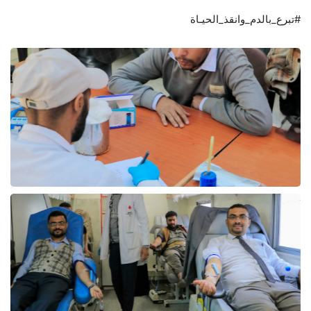
#تبرع_بالدم_وانقذ_الحيـاة