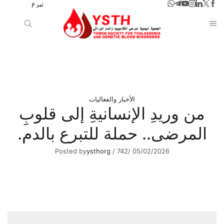
تبرع
الأخبار والفعاليات
من وريدِ الإنسانيةِ إلى قلوبِ
المرضى.. حملة للتبرع بالدم.
Posted by
ysthorg
/
742
/
05/02/2026