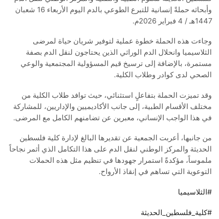
وأبحاثه حملةً إنسانية للتبرع الطوعي بالدم اليوم الأربعاء 16 شعبان
1447هـ / 4 فبراير 2026م.
وجاءت هذه الحملة خطوة عملية لتوفير شريان حياة لمرضى
الثلاسيميا وانحلال الدم الوراثي الذين يحتاجون لنقل الدم بصفة
مستمرة، بالإضافة إلى ترسيخ قيم المسؤولية المجتمعية والوعي
الصحي لدى كوادر وطلاب الكلية.
وقد تميزت الحملة بتفاعلٍ استثنائي، حيث توافد طلاب الكلية من
مختلف الأقسام الطبية، إلى جانب الأكاديميين والإداريين، للمشاركة
في هذا الواجب الإنساني، معبرين عن تضامنهم الكامل مع المرضى.
من جانبها، أعربت الجمعية عن تقديرها البالغ لإدارة كلية فلسطين
الحديثة والمركز الوطني لنقل الدم على هذا التكامل الذي أثمر نجاحاً
ملموساً، مؤكدةً استمرار جهودها في تنظيم مثل هذه الحملات
التوعوية التي تساهم في إنقاذ الأرواح.
#الثلاسيميا
#كلية_فلسطين_الحديثة