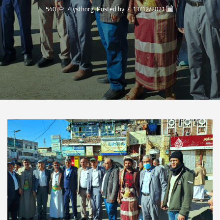
540
/
ysthorg
Posted by
/
13/12/2021