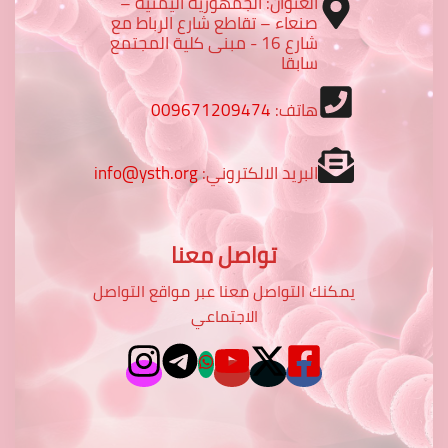
العنوان: الجمهورية اليمنية –
صنعاء – تقاطع شارع الرباط مع
شارع 16 - مبنى كلية المجتمع
سابقا
هاتف:
009671209474
البريد الالكتروني:
info@ysth.org
تواصل معنا
يمكنك التواصل معنا عبر مواقع التواصل
الاجتماعي