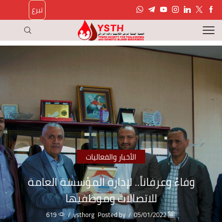
تبرع
الأخبار والفعاليات
وفاءً وعرفاناً.. لإدارة المؤسسة العامة
للاتصالات وموظفيها
619
/
ysthorg
Posted by
/
05/01/2022