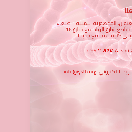
نا
عنوان: الجمهورية اليمنية – صنعاء
– تقاطع شارع الرباط مع شارع 16 -
نى كلية المجتمع سابقا
اتف:
009671209474
بريد الالكتروني:
info@ysth.org