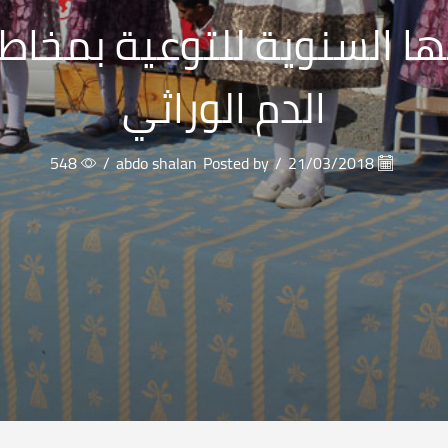
 السنوية للتوعية بمخاطر
الدم الوراثي
548
/
abdo shalan
Posted by
/
21/03/2018