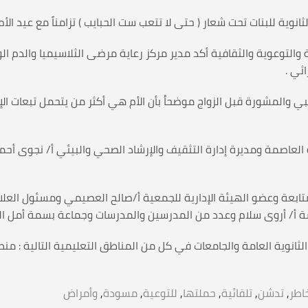
ات تحت شعار ( حتى لا تتعب ست الحبايب ) تزامناً مع عيد الأم العالمي الذي يصاد
 والتوعوية والثقافية أكد مدير مركز رعاية مرضى الثلاسيميا والدم ال
ثي .
بي والمشورة قبل الزواج موضحاُ بأن الأم هي أكثر من يتحمل تبعات ال
 العاصمة ومديرة إدارة التثقيف والإرشاد الصحي والبيئي أ/ نجوى أ
ابعة وعضو الهيئة الإدارية للجمعية أ/صالح العصيمي ومسئول العلاقا
رسة أ/ أروى سلام وعدد من المدرسين والمدرسات وجماعة بسمة أمل الطل
الثانوية العامة والجامعات في كل من المناطق التعليمية التالية :
اطر
,
تدشن
,
تلقائية
,
حملتها
,
للتوعية
,
مسودة
,
وأمراض