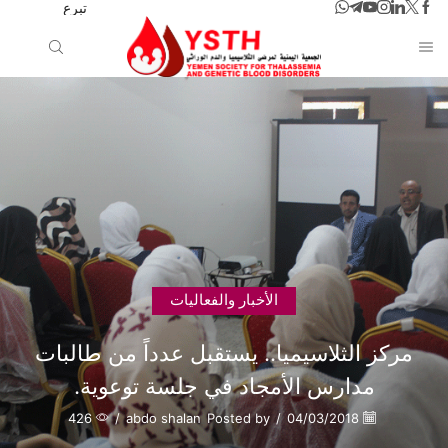
تبرع
الأخبار والفعاليات
مركز الثلاسيميا.. يستقبل عدداً من طالبات
مدارس الأمجاد في جلسة توعوية.
426
/
abdo shalan
Posted by
/
04/03/2018