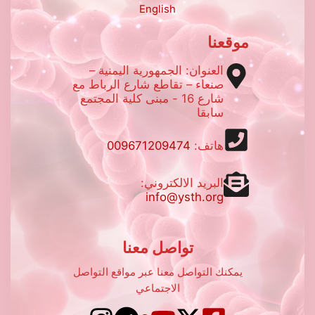
English
موقعنا
العنوان: الجمهورية اليمنية –
صنعاء – تقاطع شارع الرباط مع
شارع 16 - مبنى كلية المجتمع
سابقا
هاتف:
009671209474
البريد الالكتروني:
info@ysth.org
تواصل معنا
يمكنك التواصل معنا عبر مواقع التواصل
الاجتماعي