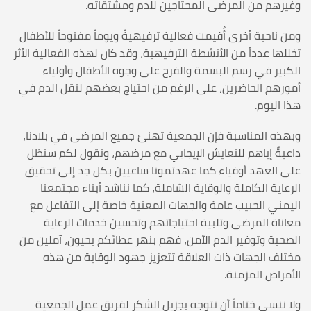
وغيرهم من المرضى المحتاجين للدم ومشتقاته.
ومن ناحية أخرى أُقيمت فعالية ترفيهيةً ويوماً مفتوحاً للأطفال
تخللها عدداً من الأنشطة الترفيهية، وقد كان لهذه الفعالية الأثر
الكبير في رسم البسمة والفرح على وجوه الأطفال وأولياء
أمورهم الحاضرين، على الرغم من احتياج بعضهم لنقل الدم في
هذا اليوم.
وبهذه المناسبة فإن الجمعية تهنئ جميع المرضى في بلادنا،
داعيةً إياهم للتعايش الإيجابي مع مرضهم، ونقول لكم سنظل
على العهد أوفياء كما عهدتمونا ساعيين بكل جد إلى تحقيق
الرعاية الكاملة والوقاية الشاملة، كما نناشد أبناء مجتمعنا
اليمني الحبيب عامة والجهات المعنية خاصة إلى التفاعل مع
معاناة المرضى وتلبية احتياجاتهم وتحسين خدمات الرعاية
الصحية وتوفير الدم الآمن، فهم بنهر عطائكم يحيون، آملين من
مختلف الجهات ذات العلاقة تتعزيز جهود الوقاية من هذه
الأمراض المزمنة.
ولا ننسى ختاماً أن نتوجه بجزيل الشكر لفريق عمل الجمعية