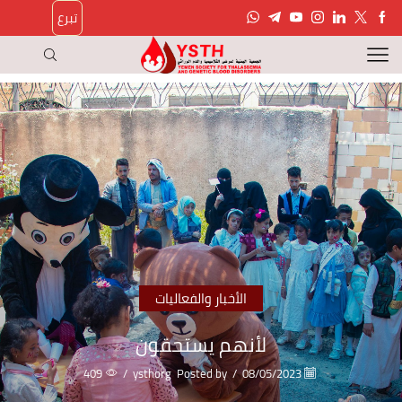
تبرع
الأخبار والفعاليات
لأنهم يستحقون
409
/
ysthorg
Posted by
/
08/05/2023