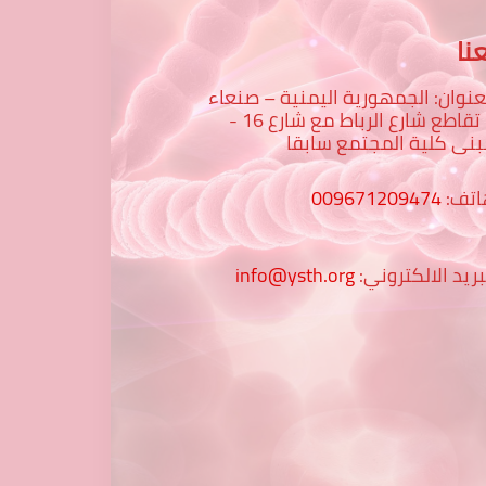
نا
عنوان: الجمهورية اليمنية – صنعاء
– تقاطع شارع الرباط مع شارع 16 -
نى كلية المجتمع سابقا
اتف:
009671209474
بريد الالكتروني:
info@ysth.org