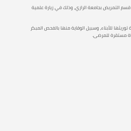
ستقبلت الجمعية اليمنية لمرضى الثلاسيميا والدم الوراثي اليوم الأحد 12 رجب 1446هـ الموافق 12 يناير 2025م طلبة م 4 قسم التمريض بجامعة الرازي، وذلك في زيارة علمية
وريثها للأبناء، وسبيل الوقاية منها بالفحص المبكر
ياة مستقرة للمرضى.