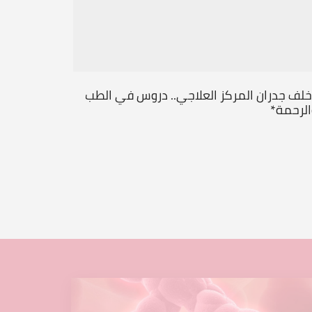
خلف جدران المركز العلاجي.. دروس في الطب
من قلب ال
الرحمة*
جديداً
...