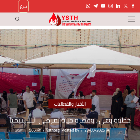
تبرع
الأخبار والفعاليات
خطوة وعي.. وقطرة حياة لمرضى الثلاسيميا
566
/
ysthorg
Posted by
/
29/09/2025